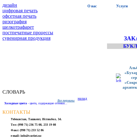
дизайн
О нас
Услуги
цифровая печать
офсетная печать
ризография
шелкотрафарет
постпечатные процессы
ЗАК
cувенирная продукция
БУК
Аль
«Бухар
се
«Сокр
архите
СЛОВАРЬ
назад
Все термины
Холодные цвета
- цвета, содержащие оттенки...
КОНТАКТЫ
Узбекистан, Ташкент, Истикбол, 34.
Тел: (998 71) 236 75 08, 233 19 08
Факс: (998 71) 233 52 86
e-mail: info@s-print.uz