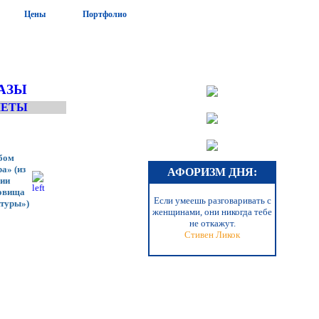
Цены
Портфолио
АЗЫ
ЛЕТЫ
бом
а» (из
АФОРИЗМ ДНЯ:
рии
овища
Если умеешь разговаривать с
ктуры»)
женщинами, они никогда тебе
не откажут.
Стивен Ликок