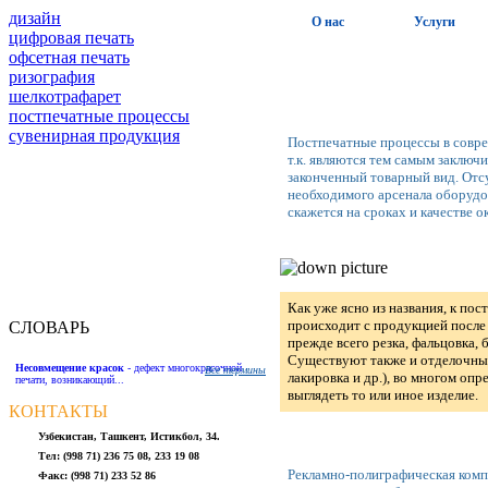
дизайн
О нас
Услуги
цифровая печать
офсетная печать
ризография
шелкотрафарет
постпечатные процессы
cувенирная продукция
Постпечатные процессы в совре
т.к. являются тем самым заклю
законченный товарный вид. Отс
необходимого арсенала оборудо
скажется на сроках и качестве о
Как уже ясно из названия, к по
происходит с продукцией после 
СЛОВАРЬ
прежде всего резка, фальцовка, 
Существуют также и отделочные
Несовмещение красок
- дефект многокрасочной
Все термины
лакировка и др.), во многом оп
печати, возникающий...
выглядеть то или иное изделие.
КОНТАКТЫ
Узбекистан, Ташкент, Истикбол, 34.
Тел: (998 71) 236 75 08, 233 19 08
Рекламно-полиграфическая комп
Факс: (998 71) 233 52 86