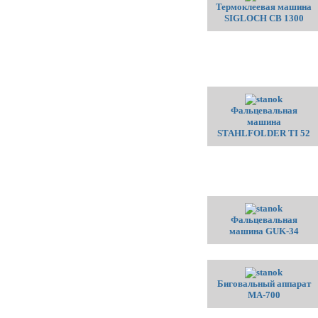
Термоклеевая машина
SIGLOCH CB 1300
Фальцевальная
машина
STAHLFOLDER TI 52
Фальцевальная
машина GUK-34
Биговальный аппарат
МА-700