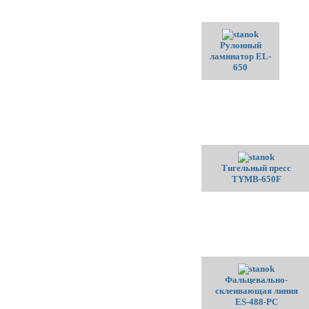
Рулонный
ламинатор EL-
650
Тигельный пресс
TYMB-650F
Фальцевально-
склеивающая линия
ES-488-PC