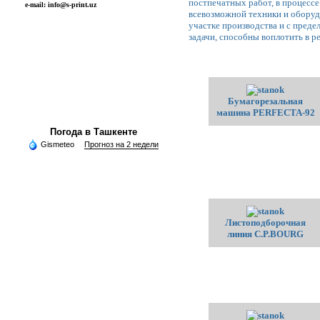
постпечатных работ, в процесс
e-mail: info@s-print.uz
всевозможной техники и оборуд
участке производства и с пред
задачи, способны воплотить в р
Бумагорезальная
машина PERFECTA-92
Погода в Ташкенте
Gismeteo
Прогноз на 2 недели
Листоподборочная
линия C.P.BOURG